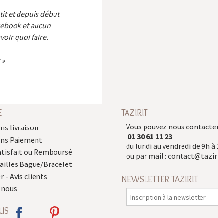
etit et depuis début
cebook et aucun
voir quoi faire.
E
TAZIRIT
Vous pouvez nous contacter
ns livraison
01 30 61 11 23
ons Paiement
du lundi au vendredi de 9h à 
atisfait ou Remboursé
ou par mail :
contact@taziri
Tailles Bague/Bracelet
r - Avis clients
NEWSLETTER TAZIRIT
-nous
US