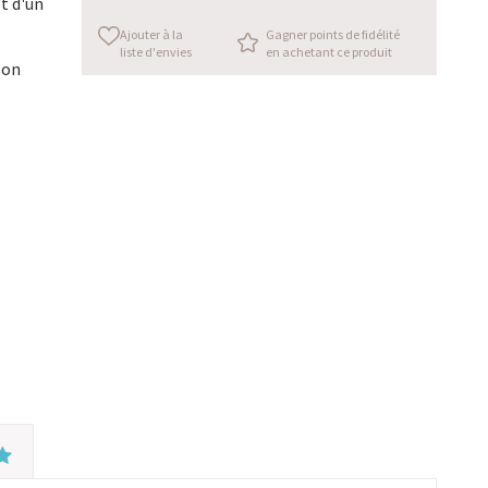
et d'un
Ajouter à la
Gagner points de fidélité
liste d'envies
en achetant ce produit
son