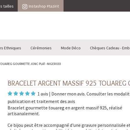
 tailles
Instashop #tazirit
es Ethniques
Cérémonies
Mode Déco
Chèques Cadeau - Emb
TOUAREG GOURMETTE JONC PLAT - NIGER 033
BRACELET ARGENT MASSIF 925 TOUAREG G
1 avis
|
Donner mon avis
. Consulter les
modalit
publication et traitement des avis
Bracelet gourmette touareg en argent massif 925, réalisé
artisanalement.
Ce bijou peut être accompagné d'une gravure personnalisée e