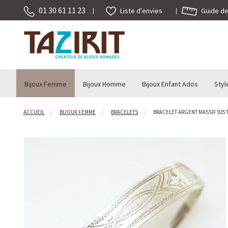
01 30 61 11 23
Guide des
Liste d'envies
Bijoux Femme
Bijoux Homme
Bijoux Enfant Ados
Styl
ACCUEIL
BIJOUX FEMME
BRACELETS
BRACELET ARGENT MASSIF 925 