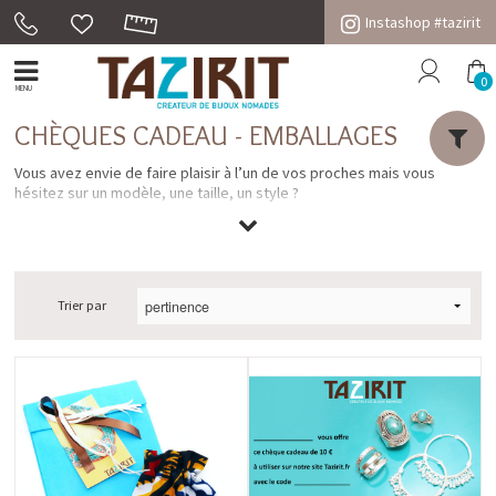
Instashop #tazirit
0
MENU
CHÈQUES CADEAU - EMBALLAGES
Vous avez envie de faire plaisir à l’un de vos proches mais vous
hésitez sur un modèle, une taille, un style ?
Choisissez le chèque cadeau, simple et pratique, adressé par mail ou
par courrier.
Et pour offrir découvrez nos pochettes cadeau en tissu africain wax
Trier par
réalisées à partir de chutes de pagne.