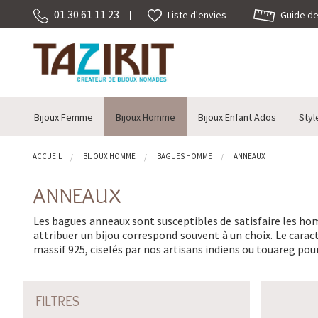
01 30 61 11 23
Guide des
Liste d'envies
Bijoux Femme
Bijoux Homme
Bijoux Enfant Ados
Styl
ACCUEIL
BIJOUX HOMME
BAGUES HOMME
ANNEAUX
ANNEAUX
Les bagues anneaux sont susceptibles de satisfaire les ho
attribuer un bijou correspond souvent à un choix. Le caract
massif 925, ciselés par nos artisans indiens ou touareg pour
FILTRES