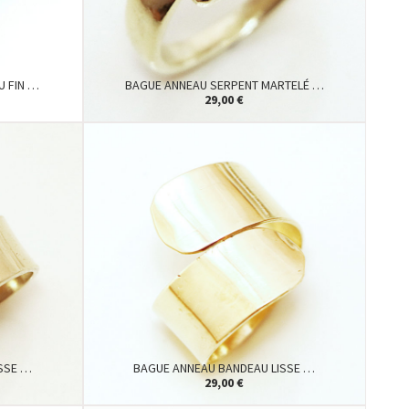
U FIN …
BAGUE ANNEAU SERPENT MARTELÉ …
29,00 €
SSE …
BAGUE ANNEAU BANDEAU LISSE …
29,00 €