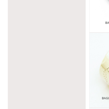
BA
BAG