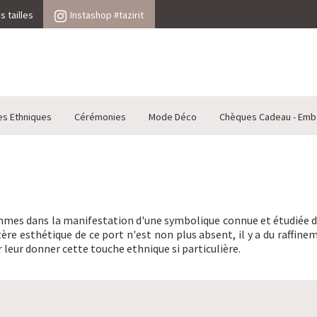
 tailles
Instashop #tazirit
es Ethniques
Cérémonies
Mode Déco
Chèques Cadeau - Emb
mmes dans la manifestation d'une symbolique connue et étudiée dep
ère esthétique de ce port n'est non plus absent, il y a du raffin
 leur donner cette touche ethnique si particulière.