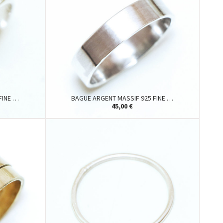
FINE …
BAGUE ARGENT MASSIF 925 FINE …
45,00 €