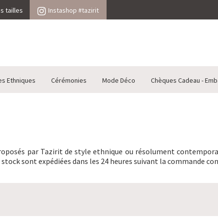
 tailles
Instashop #tazirit
es Ethniques
Cérémonies
Mode Déco
Chèques Cadeau - Emb
proposés par Tazirit de style ethnique ou résolument contempora
en stock sont expédiées dans les 24 heures suivant la commande co