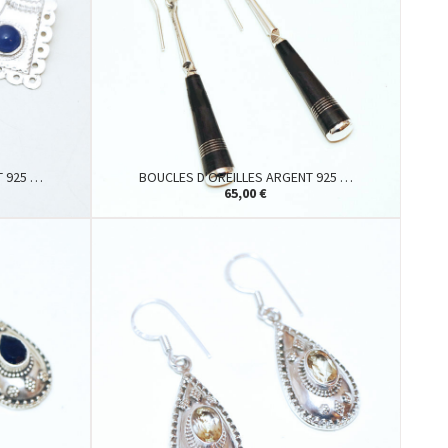
T 925 …
BOUCLES D'OREILLES ARGENT 925 …
65,00 €