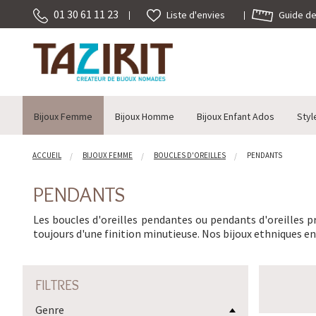
01 30 61 11 23
Guide des
Liste d'envies
Bijoux Femme
Bijoux Homme
Bijoux Enfant Ados
Styl
ACCUEIL
BIJOUX FEMME
BOUCLES D'OREILLES
PENDANTS
PENDANTS
Les boucles d'oreilles pendantes ou pendants d'oreilles 
toujours d'une finition minutieuse. Nos bijoux ethniques 
FILTRES
Genre