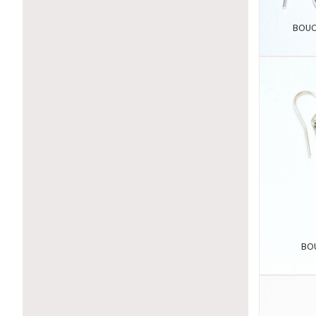
BOUC
BO