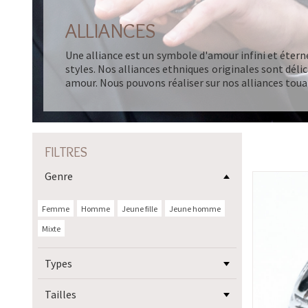
ALLIANCES
Une alliance est un symbole d'amour infini et éternel
styles. Nos alliances ethniques originales sont délic
amour. Nous pouvons réaliser sur nos alliances tou
FILTRES
Genre
Femme
Homme
Jeune fille
Jeune homme
Mixte
Types
Tailles