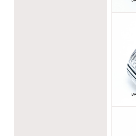
BA
BA