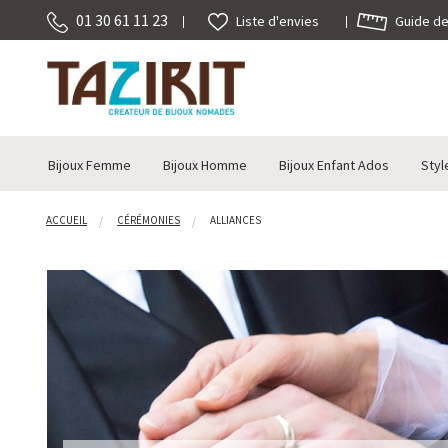
01 30 61 11 23
Guide des
Liste d'envies
Bijoux Femme
Bijoux Homme
Bijoux Enfant Ados
Styl
ACCUEIL
CÉRÉMONIES
ALLIANCES