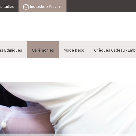
 tailles
Instashop #tazirit
es Ethniques
Cérémonies
Mode Déco
Chèques Cadeau - Emb