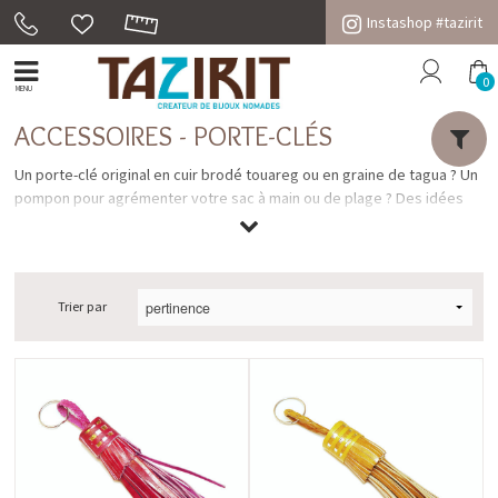
Instashop #tazirit
0
MENU
ACCESSOIRES - PORTE-CLÉS
Un porte-clé original en cuir brodé touareg ou en graine de tagua ? Un
pompon pour agrémenter votre sac à main ou de plage ? Des idées
cadeau originales au design ethnique chic contemporain qu'on ne
trouve pas ailleurs. Nos accessoires de sac vont s'accorder avec
beaucoup de vos tenues !
Trier par