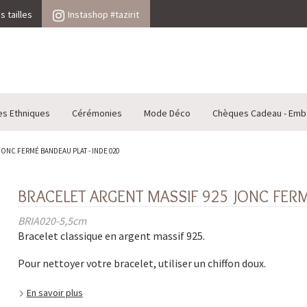
 tailles
Instashop #tazirit
es Ethniques
Cérémonies
Mode Déco
Chèques Cadeau - Emb
ONC FERMÉ BANDEAU PLAT - INDE 020
BRACELET ARGENT MASSIF 925 JONC FERM
BRIA020-5,5cm
Bracelet classique en argent massif 925.
Pour nettoyer votre bracelet, utiliser un chiffon doux.
En savoir plus