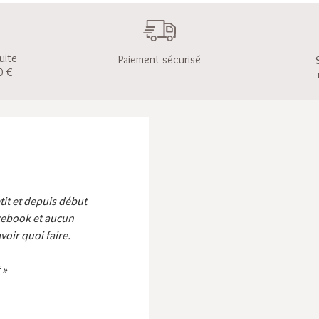
uite
Paiement sécurisé
0 €
etit et depuis début
cebook et aucun
voir quoi faire.