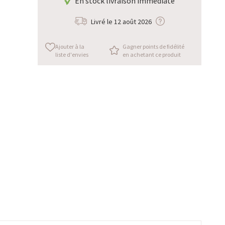
En stock livraison immédiate
Livré le
12 août 2026
Ajouter à la
Gagner points de fidélité
liste d'envies
en achetant ce produit