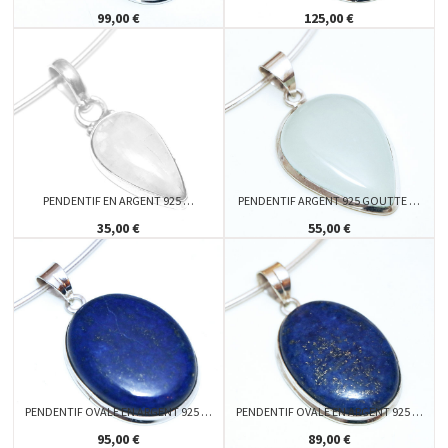
99,00 €
125,00 €
PENDENTIF EN ARGENT 925 …
PENDENTIF ARGENT 925 GOUTTE …
35,00 €
55,00 €
PENDENTIF OVALE EN ARGENT 925 …
PENDENTIF OVALE EN ARGENT 925 …
95,00 €
89,00 €