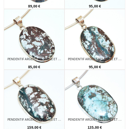
89,00 €
95,00 €
PENDENTIF ARGENT 925 OVALE ET …
PENDENTIF ARGENT 925 OVALE ET …
85,00 €
95,00 €
PENDENTIF ARGENT 925 OVALE ET …
PENDENTIF ARGENT 925 OVALE ET …
159,00 €
135,00 €