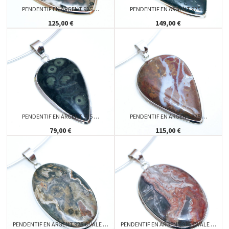
PENDENTIF EN ARGENT 925 …
PENDENTIF EN ARGENT 925 …
125,00 €
149,00 €
PENDENTIF EN ARGENT 925 …
PENDENTIF EN ARGENT 925 …
79,00 €
115,00 €
PENDENTIF EN ARGENT 925 OVALE …
PENDENTIF EN ARGENT 925 OVALE …