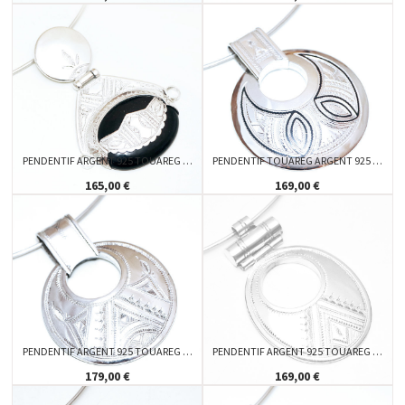
PENDENTIF ARGENT 925 TOUAREG …
PENDENTIF TOUAREG ARGENT 925 …
165,00 €
169,00 €
PENDENTIF ARGENT 925 TOUAREG …
PENDENTIF ARGENT 925 TOUAREG …
179,00 €
169,00 €