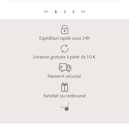
<<
1
2
3
>>
Expédition rapide sous 24h
Livraison gratuite à partir de 50 €
Paiement sécurisé
Satisfait ou remboursé