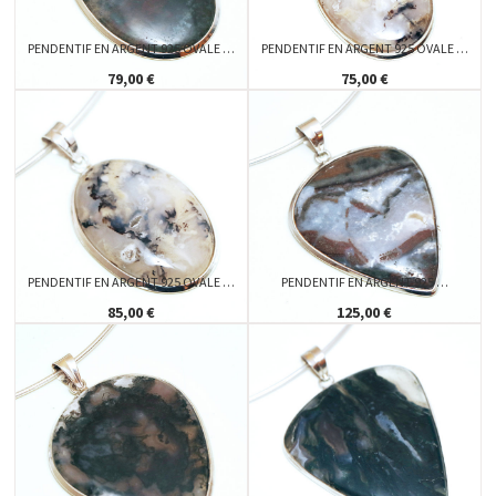
PENDENTIF EN ARGENT 925 OVALE …
PENDENTIF EN ARGENT 925 OVALE …
79,00 €
75,00 €
PENDENTIF EN ARGENT 925 OVALE …
PENDENTIF EN ARGENT 925 …
85,00 €
125,00 €