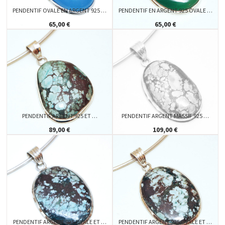
PENDENTIF OVALE EN ARGENT 925 …
PENDENTIF EN ARGENT 925 OVALE …
65,00 €
65,00 €
PENDENTIF ARGENT 925 ET …
PENDENTIF ARGENT MASSIF 925 …
89,00 €
109,00 €
PENDENTIF ARGENT 925 OVALE ET …
PENDENTIF ARGENT 925 OVALE ET …