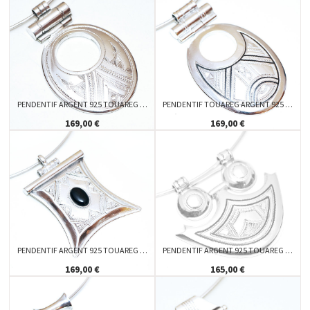
PENDENTIF ARGENT 925 TOUAREG …
PENDENTIF TOUAREG ARGENT 925 …
169,00 €
169,00 €
PENDENTIF ARGENT 925 TOUAREG …
PENDENTIF ARGENT 925 TOUAREG …
169,00 €
165,00 €