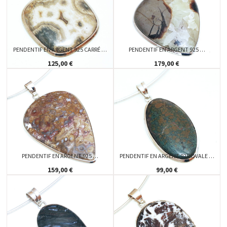
PENDENTIF EN ARGENT 925 CARRÉ …
PENDENTIF EN ARGENT 925 …
125,00 €
179,00 €
PENDENTIF EN ARGENT 925 …
PENDENTIF EN ARGENT 925 OVALE …
159,00 €
99,00 €