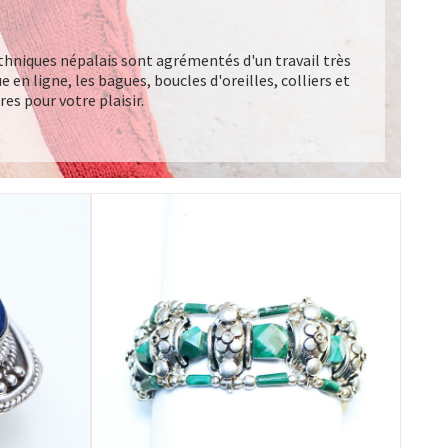
thniques népalais sont agrémentés d'un travail très
e en ligne, les bagues, boucles d'oreilles, colliers et
es pour votre plaisir.