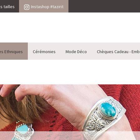
 tailles
Instashop #tazirit
es Ethniques
Cérémonies
Mode Déco
Chèques Cadeau - Emb