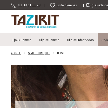
01 30 61 11 23
Guide des
Liste d'envies
Bijoux Femme
Bijoux Homme
Bijoux Enfant Ados
Styl
ACCUEIL
STYLES ETHNIQUES
NEPAL