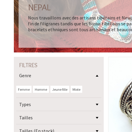
NEPAL
Nous travaillons avec des artisans tibétains et New
fin de filigranes tandis que les bijoux tibétains se p
bracelets ethniques sont tous artisanaux et beaucoup
FILTRES
Genre
Femme
Homme
Jeune fille
Mixte
Types
Tailles
Tailles (En stock)