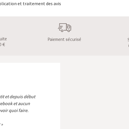
lication et traitement des avis
uite
Paiement sécurisé
0 €
etit et depuis début
cebook et aucun
voir quoi faire.