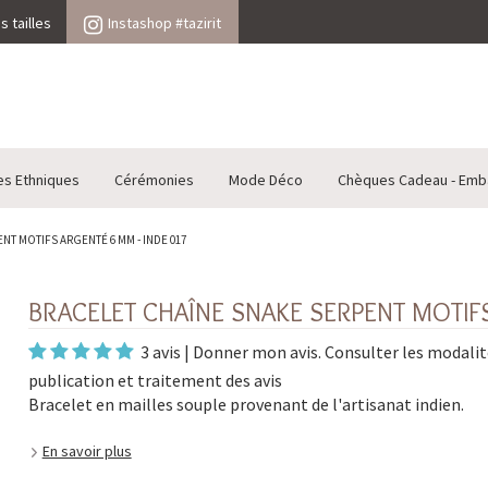
 tailles
Instashop #tazirit
es Ethniques
Cérémonies
Mode Déco
Chèques Cadeau - Emb
NT MOTIFS ARGENTÉ 6 MM - INDE 017
BRACELET CHAÎNE SNAKE SERPENT MOTIFS
3 avis
|
Donner mon avis
. Consulter les
modalit
publication et traitement des avis
Bracelet en mailles souple provenant de l'artisanat indien.
En savoir plus