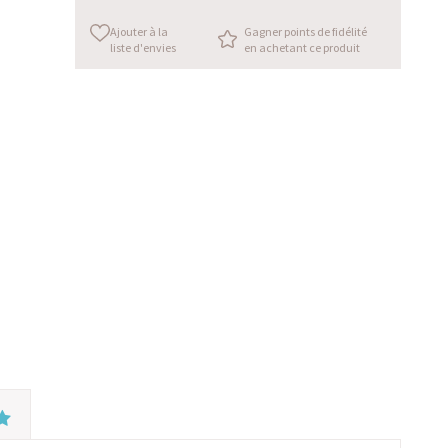
Ajouter à la
Gagner points de fidélité
liste d'envies
en achetant ce produit