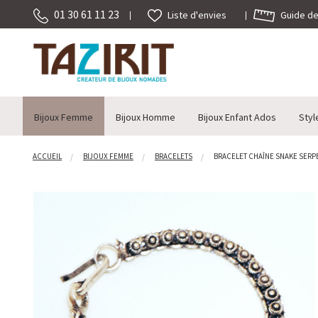
01 30 61 11 23
Guide des
Liste d'envies
Bijoux Femme
Bijoux Homme
Bijoux Enfant Ados
Styl
ACCUEIL
BIJOUX FEMME
BRACELETS
BRACELET CHAÎNE SNAKE SERPE