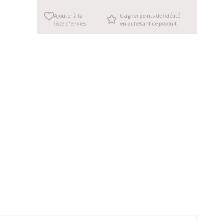
Ajouter à la
Gagner points de fidélité
liste d'envies
en achetant ce produit