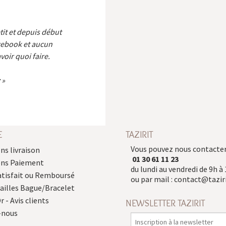
etit et depuis début
cebook et aucun
voir quoi faire.
E
TAZIRIT
Vous pouvez nous contacter
ns livraison
01 30 61 11 23
ons Paiement
du lundi au vendredi de 9h à 
atisfait ou Remboursé
ou par mail :
contact@taziri
Tailles Bague/Bracelet
r - Avis clients
NEWSLETTER TAZIRIT
-nous