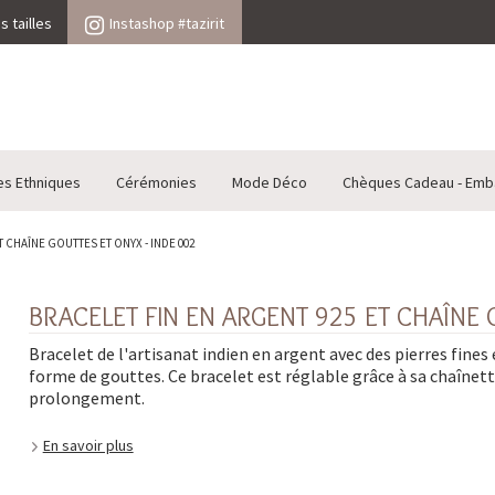
 tailles
Instashop #tazirit
es Ethniques
Cérémonies
Mode Déco
Chèques Cadeau - Emb
T CHAÎNE GOUTTES ET ONYX - INDE 002
BRACELET FIN EN ARGENT 925 ET CHAÎNE 
Bracelet de l'artisanat indien en argent avec des pierres fines
forme de gouttes. Ce bracelet est réglable grâce à sa chaînett
prolongement.
En savoir plus