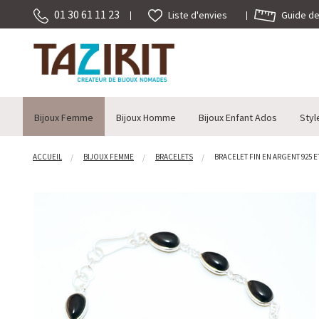
01 30 61 11 23
Guide des
Liste d'envies
Bijoux Femme
Bijoux Homme
Bijoux Enfant Ados
Styl
ACCUEIL
BIJOUX FEMME
BRACELETS
BRACELET FIN EN ARGENT 925 E