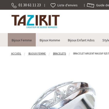
01 30 61 11 23
Guide des
Liste d'envies
Bijoux Femme
Bijoux Homme
Bijoux Enfant Ados
Styl
ACCUEIL
BIJOUX FEMME
BRACELETS
BRACELET ARGENT MASSIF 925 