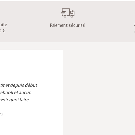
uite
Paiement sécurisé
0 €
etit et depuis début
cebook et aucun
voir quoi faire.