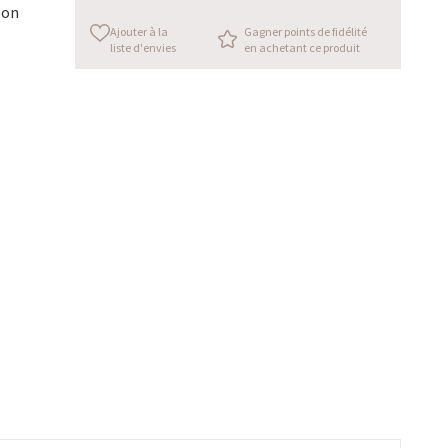
son
Ajouter à la
Gagner points de fidélité
liste d'envies
en achetant ce produit