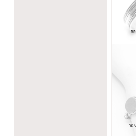
BR
BRA