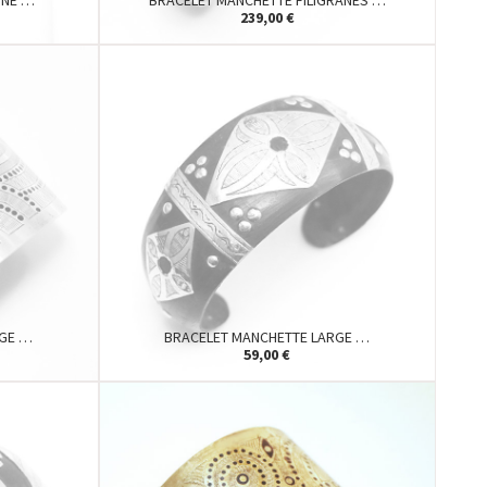
ÎNE …
BRACELET MANCHETTE FILIGRANES …
239,00 €
RGE …
BRACELET MANCHETTE LARGE …
59,00 €