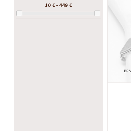
10 € - 449 €
BRA