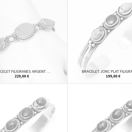
CELET FILIGRANES ARGENT …
BRACELET JONC PLAT FILIG
229,00 €
199,00 €