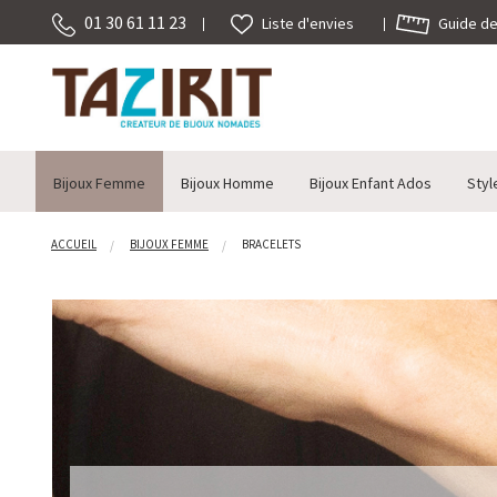
01 30 61 11 23
Guide des
Liste d'envies
Bijoux Femme
Bijoux Homme
Bijoux Enfant Ados
Styl
ACCUEIL
BIJOUX FEMME
BRACELETS