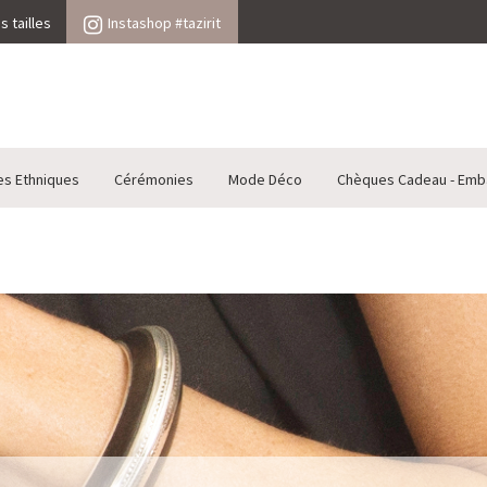
 tailles
Instashop #tazirit
es Ethniques
Cérémonies
Mode Déco
Chèques Cadeau - Emb