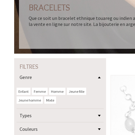
BRACELETS
Que ce soit un bracelet ethnique touareg ou indien a
la vente en ligne sur notre site. La bijouterie en ar
FILTRES
Genre
Enfant
Femme
Homme
Jeune fille
Jeune homme
Mixte
Types
Couleurs