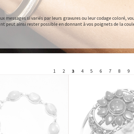
ux messages si variés par leurs gravures ou leur codage coloré, vou
gent peut ainsi rester possible en donnant à vos poignets de la coul
1
2
3
4
5
6
7
8
9