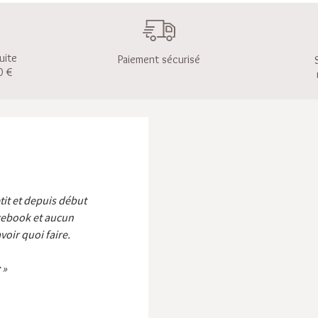
uite
Paiement sécurisé
0 €
etit et depuis début
cebook et aucun
voir quoi faire.