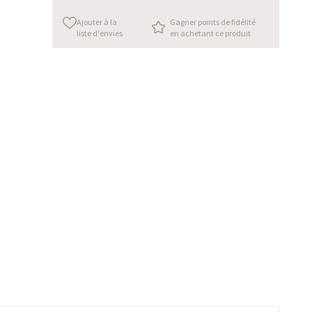
Ajouter à la
Gagner points de fidélité
liste d'envies
en achetant ce produit