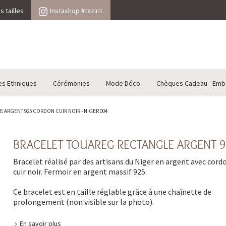
 tailles
Instashop #tazirit
es Ethniques
Cérémonies
Mode Déco
Chèques Cadeau - Emb
ARGENT 925 CORDON CUIR NOIR - NIGER 004
BRACELET TOUAREG RECTANGLE ARGENT 9
Bracelet réalisé par des artisans du Niger en argent avec cord
cuir noir. Fermoir en argent massif 925.
Ce bracelet est en taille réglable grâce à une chaînette de
prolongement (non visible sur la photo).
En savoir plus