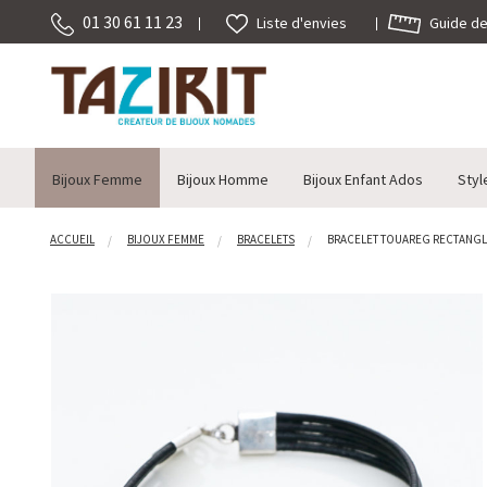
01 30 61 11 23
Guide des
Liste d'envies
Bijoux Femme
Bijoux Homme
Bijoux Enfant Ados
Styl
ACCUEIL
BIJOUX FEMME
BRACELETS
BRACELET TOUAREG RECTANGLE 