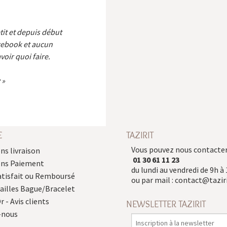
etit et depuis début
cebook et aucun
voir quoi faire.
E
TAZIRIT
Vous pouvez nous contacter
ns livraison
01 30 61 11 23
ons Paiement
du lundi au vendredi de 9h à 
atisfait ou Remboursé
ou par mail :
contact@taziri
Tailles Bague/Bracelet
r - Avis clients
NEWSLETTER TAZIRIT
-nous