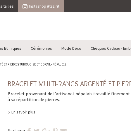
 tailles
Instashop #tazirit
es Ethniques
Cérémonies
Mode Déco
Chèques Cadeau - Emb
 ET PIERRES TURQUOISE ET CORAIL - NÉPAL 012
BRACELET MULTI-RANGS ARGENTÉ ET PIER
Bracelet provenant de l'artisanat népalais travaillé finement
à sa répartition de pierres.
En savoir plus
Partager