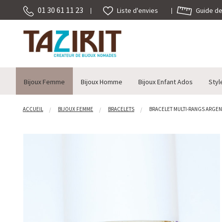
01 30 61 11 23
Guide des
Liste d'envies
Bijoux Femme
Bijoux Homme
Bijoux Enfant Ados
Styl
ACCUEIL
BIJOUX FEMME
BRACELETS
BRACELET MULTI-RANGS ARGENTÉ