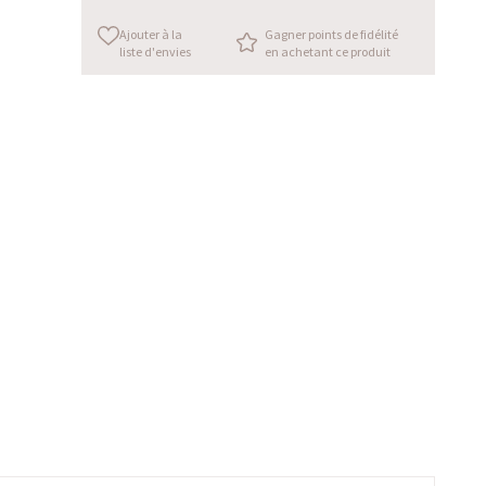
Ajouter à la
Gagner points de fidélité
liste d'envies
en achetant ce produit