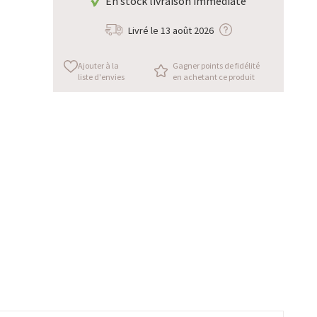
En stock livraison immédiate
Livré le
13 août 2026
Ajouter à la
Gagner points de fidélité
liste d'envies
en achetant ce produit