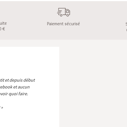
uite
Paiement sécurisé
0 €
etit et depuis début
cebook et aucun
voir quoi faire.