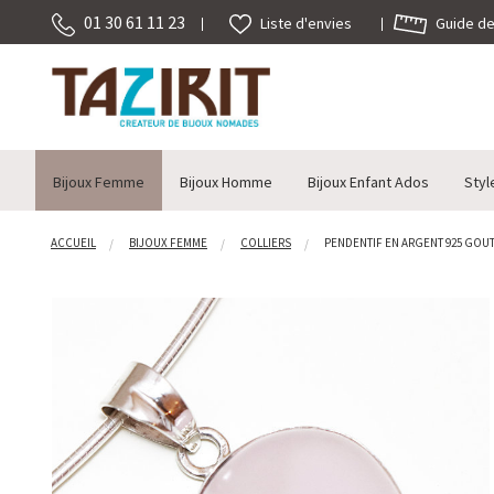
01 30 61 11 23
Guide des
Liste d'envies
Bijoux Femme
Bijoux Homme
Bijoux Enfant Ados
Styl
ACCUEIL
BIJOUX FEMME
COLLIERS
PENDENTIF EN ARGENT 925 GOUTT