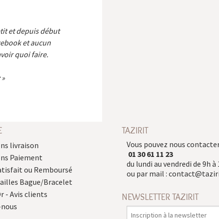
etit et depuis début
cebook et aucun
voir quoi faire.
E
TAZIRIT
Vous pouvez nous contacter
ns livraison
01 30 61 11 23
ons Paiement
du lundi au vendredi de 9h à 
atisfait ou Remboursé
ou par mail :
contact@taziri
Tailles Bague/Bracelet
r - Avis clients
NEWSLETTER TAZIRIT
-nous