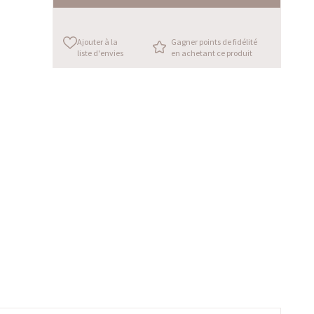
Ajouter à la
Gagner points de fidélité
liste d'envies
en achetant ce produit