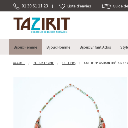
01 30 61 11 23
Guide des
Liste d'envies
Bijoux Femme
Bijoux Homme
Bijoux Enfant Ados
Styl
ACCUEIL
BIJOUX FEMME
COLLIERS
COLLIER PLASTRON TIBÉTAIN EN 