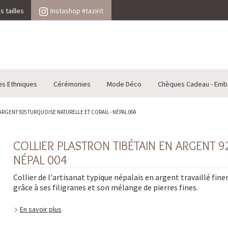
 tailles
Instashop #tazirit
es Ethniques
Cérémonies
Mode Déco
Chèques Cadeau - Emb
ARGENT 925 TURQUOISE NATURELLE ET CORAIL - NÉPAL 004
COLLIER PLASTRON TIBÉTAIN EN ARGENT 9
NÉPAL 004
Collier de l'artisanat typique népalais en argent travaillé fin
grâce à ses filigranes et son mélange de pierres fines.
En savoir plus