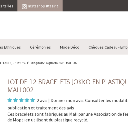
 tailles
Instashop #tazirit
es Ethniques
Cérémonies
Mode Déco
Chèques Cadeau - Emb
N PLASTIQUE RECYCLÉ TURQUOISE AQUAMARINE - MALI 002
LOT DE 12 BRACELETS JOKKO EN PLASTI
MALI 002
2 avis
|
Donner mon avis
. Consulter les
modalit
publication et traitement des avis
Ces bracelets sont fabriqués au Mali par une Association de 
de Mopti en utilisant du plastique recyclé.