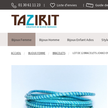
01 30 61 11 23
Guide des
Liste d'envies
Bijoux Femme
Bijoux Homme
Bijoux Enfant Ados
Styl
ACCUEIL
BIJOUX FEMME
BRACELETS
LOT DE 12 BRACELETS JOKKO E