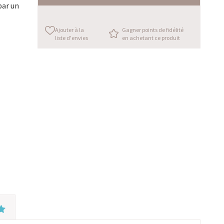
par un
Ajouter à la
Gagner points de fidélité
liste d'envies
en achetant ce produit