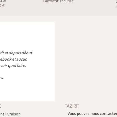
uite
Paiement sécurisé
0 €
etit et depuis début
cebook et aucun
voir quoi faire.
E
TAZIRIT
Vous pouvez nous contacter
ns livraison