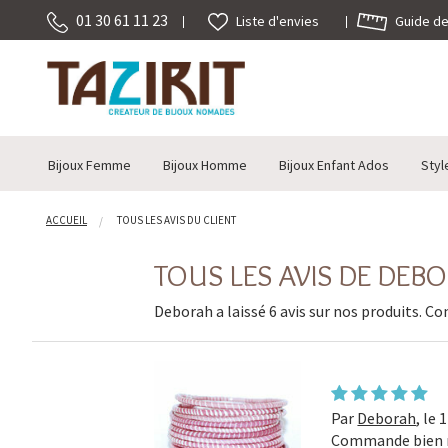
01 30 61 11 23
Guide des
Liste d'envies
Bijoux Femme
Bijoux Homme
Bijoux Enfant Ados
Styl
ACCUEIL
TOUS LES AVIS DU CLIENT
TOUS LES AVIS DE DEB
Deborah a laissé 6 avis sur nos produits. Co
Par
Deborah
,
le 
Commande bien r