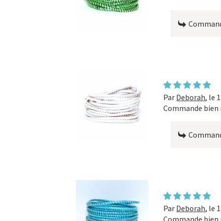
Commande
Par
Deborah
,
le 
Commande bien r
Commande
Par
Deborah
,
le 
Commande bien r