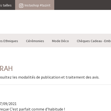
 tailles
Instashop #tazirit
es Ethniques
Cérémonies
Mode Déco
Chèques Cadeau - Emb
ORAH
nsultez les
modalités de publication et traitement des avis
.
17/09/2021
eçue C’est parfait comme d’habitude !