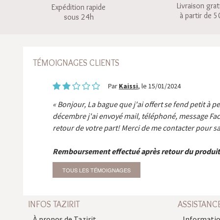
Livraison grat
Expédition rapide
à partir de 5
sous 24h
TÉMOIGNAGES CLIENTS
Par
Kaissi
, le 15/01/2024
Bonjour, La bague que j'ai offert se fend petit à p
décembre j'ai envoyé mail, téléphoné, message Fa
retour de votre part! Merci de me contacter pour sa
Remboursement effectué après retour du produit
TOUS LES TÉMOIGNAGES
INFOS TAZIRIT
ASSISTANC
À propos de Tazirit
Informatio