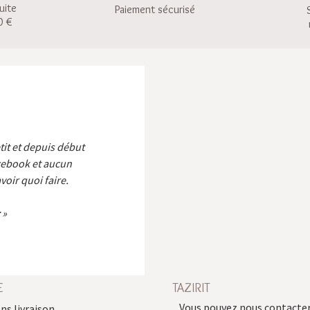
uite
Paiement sécurisé
0 €
etit et depuis début
cebook et aucun
voir quoi faire.
E
TAZIRIT
Vous pouvez nous contacter
ns livraison