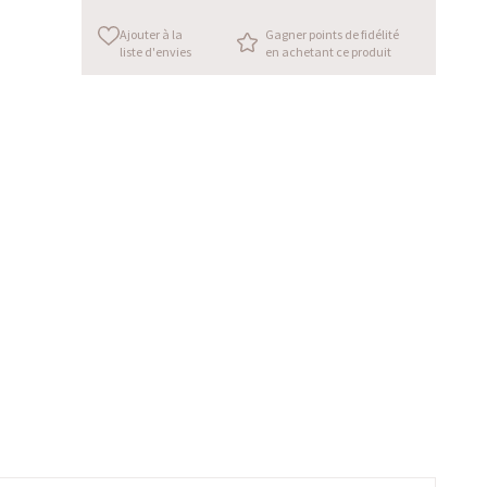
Ajouter à la
Gagner points de fidélité
liste d'envies
en achetant ce produit