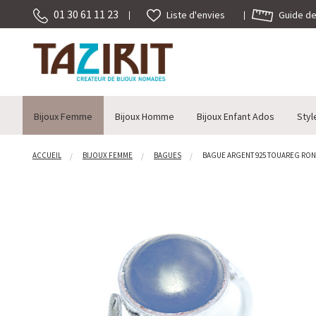
01 30 61 11 23
Guide des
Liste d'envies
Bijoux Femme
Bijoux Homme
Bijoux Enfant Ados
Styl
ACCUEIL
BIJOUX FEMME
BAGUES
BAGUE ARGENT 925 TOUAREG RONDE