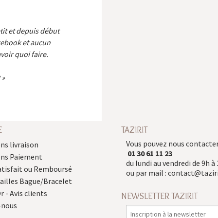
etit et depuis début
cebook et aucun
voir quoi faire.
E
TAZIRIT
Vous pouvez nous contacter
ns livraison
01 30 61 11 23
ons Paiement
du lundi au vendredi de 9h à 
atisfait ou Remboursé
ou par mail :
contact@taziri
Tailles Bague/Bracelet
r - Avis clients
NEWSLETTER TAZIRIT
-nous