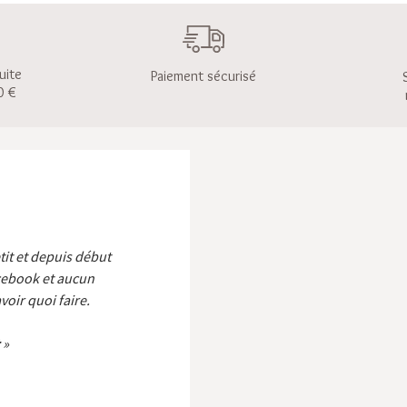
uite
Paiement sécurisé
0 €
etit et depuis début
cebook et aucun
voir quoi faire.