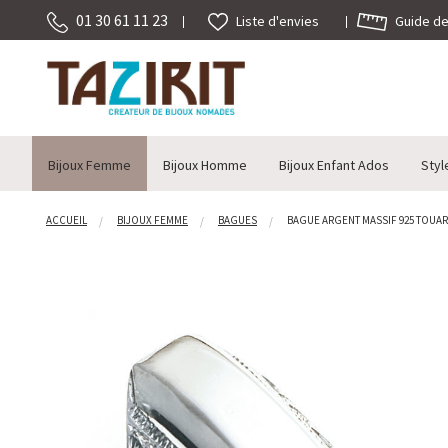
01 30 61 11 23
Guide des
Liste d'envies
Bijoux Femme
Bijoux Homme
Bijoux Enfant Ados
Styl
ACCUEIL
BIJOUX FEMME
BAGUES
BAGUE ARGENT MASSIF 925 TOUAR