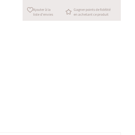
Ajouter à la
Gagner points de fidélité
liste d'envies
en achetant ce produit