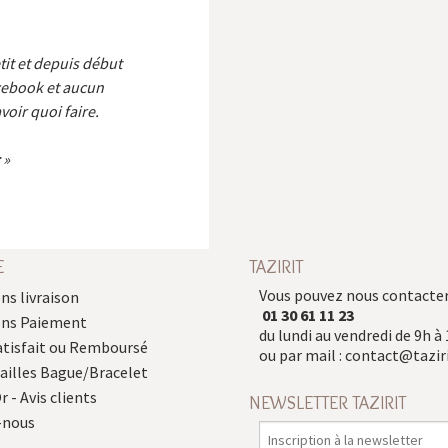
etit et depuis début
cebook et aucun
voir quoi faire.
E
TAZIRIT
Vous pouvez nous contacter
ns livraison
01 30 61 11 23
ons Paiement
du lundi au vendredi de 9h à 
atisfait ou Remboursé
ou par mail :
contact@taziri
Tailles Bague/Bracelet
r - Avis clients
NEWSLETTER TAZIRIT
-nous