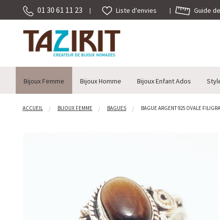
01 30 61 11 23
Guide des
Liste d'envies
Bijoux Femme
Bijoux Homme
Bijoux Enfant Ados
Styl
ACCUEIL
BIJOUX FEMME
BAGUES
BAGUE ARGENT 925 OVALE FILIGRANE