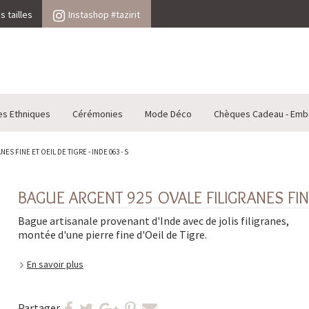
 tailles
Instashop #tazirit
es Ethniques
Cérémonies
Mode Déco
Chèques Cadeau - Emb
S FINE ET OEIL DE TIGRE - INDE 063 - S
BAGUE ARGENT 925 OVALE FILIGRANES FINE 
Bague artisanale provenant d'Inde avec de jolis filigranes,
montée d'une pierre fine d'Oeil de Tigre.
En savoir plus
Partager