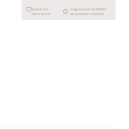
Ajouter à la
Gagner points de fidélité
liste d'envies
en achetant ce produit