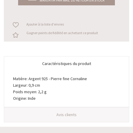
M’AVERTIR PAR MAIL DU RETOUR EN STOCK
Ajouter à la liste d'envies
Gagner points de fidélité en achetant ce produit
Caractéristiques du produit
Matière: Argent 925 - Pierre fine Cornaline
Largeur: 0,9 cm
Poids moyen: 2,2 g
Origine: Inde
Avis clients