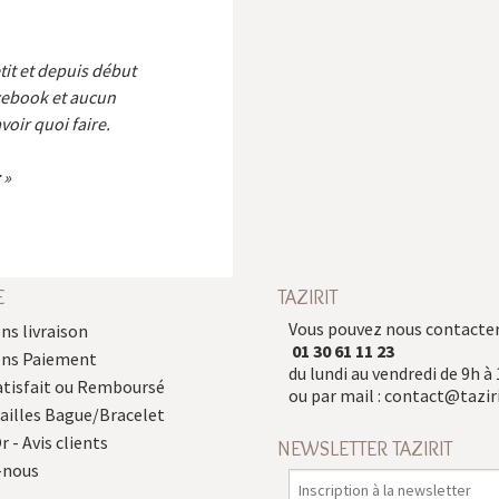
etit et depuis début
cebook et aucun
voir quoi faire.
E
TAZIRIT
Vous pouvez nous contacter
ns livraison
01 30 61 11 23
ons Paiement
du lundi au vendredi de 9h à 
atisfait ou Remboursé
ou par mail :
contact@taziri
Tailles Bague/Bracelet
r - Avis clients
NEWSLETTER TAZIRIT
-nous