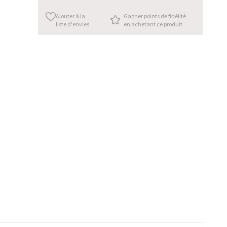
Ajouter à la
Gagner points de fidélité
liste d'envies
en achetant ce produit