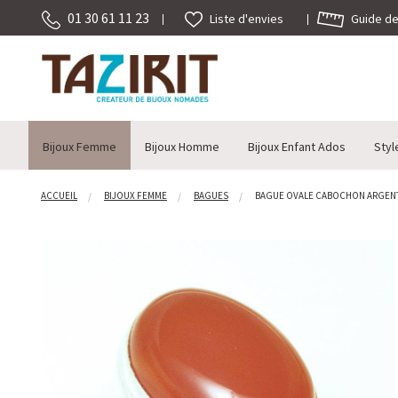
01 30 61 11 23
Guide des
Liste d'envies
Bijoux Femme
Bijoux Homme
Bijoux Enfant Ados
Styl
ACCUEIL
BIJOUX FEMME
BAGUES
BAGUE OVALE CABOCHON ARGENT 9