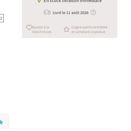
En stock livraison immédiate
Livré le
11 août 2026
62
Ajouter à la
Gagner points de fidélité
liste d'envies
en achetant ce produit