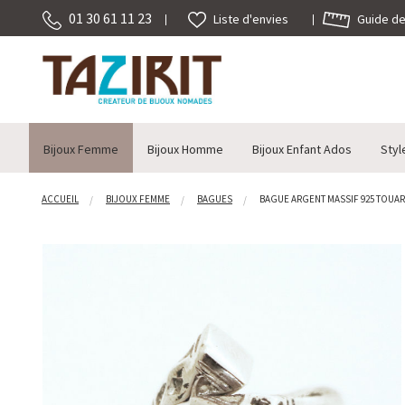
01 30 61 11 23
Guide des
Liste d'envies
Bijoux Femme
Bijoux Homme
Bijoux Enfant Ados
Styl
ACCUEIL
BIJOUX FEMME
BAGUES
BAGUE ARGENT MASSIF 925 TOUARE