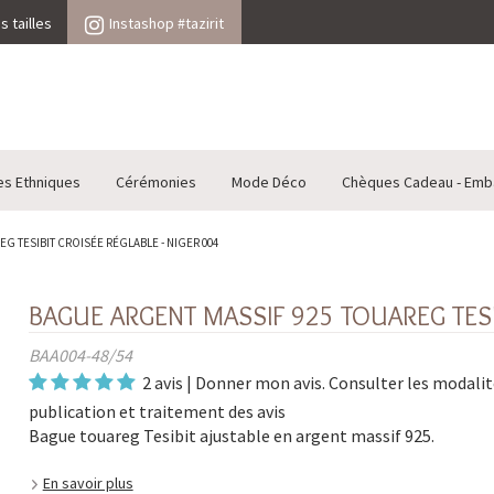
 tailles
Instashop #tazirit
es Ethniques
Cérémonies
Mode Déco
Chèques Cadeau - Emb
G TESIBIT CROISÉE RÉGLABLE - NIGER 004
BAGUE ARGENT MASSIF 925 TOUAREG TESIB
BAA004-48/54
2 avis
|
Donner mon avis
. Consulter les
modalit
publication et traitement des avis
Bague touareg Tesibit ajustable en argent massif 925.
En savoir plus