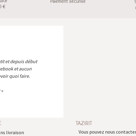
uite
Paiement sécurisé
0 €
etit et depuis début
cebook et aucun
voir quoi faire.
E
TAZIRIT
Vous pouvez nous contacter
ns livraison