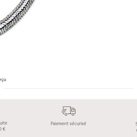
eçu
uite
Paiement sécurisé
0 €