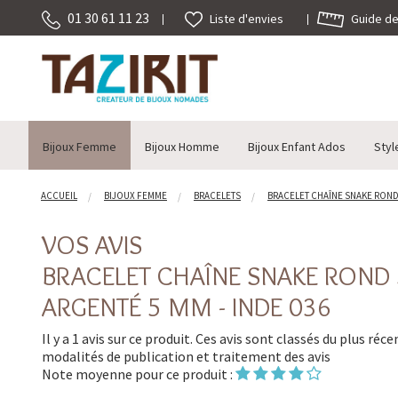
01 30 61 11 23
Guide des
Liste d'envies
Bijoux Femme
Bijoux Homme
Bijoux Enfant Ados
Styl
ACCUEIL
BIJOUX FEMME
BRACELETS
BRACELET CHAÎNE SNAKE ROND 
VOS AVIS
BRACELET CHAÎNE SNAKE ROND
ARGENTÉ 5 MM - INDE 036
Il y a 1 avis sur ce produit. Ces avis sont classés du plus réc
modalités de publication et traitement des avis
Note moyenne pour ce produit :