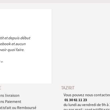
etit et depuis début
cebook et aucun
voir quoi faire.
E
TAZIRIT
Vous pouvez nous contacter
ns livraison
01 30 61 11 23
ons Paiement
du lundi au vendredi de 9h à 
atisfait ou Remboursé
ou par mail :
contact@taziri