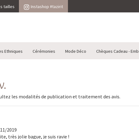
 tailles
Instashop #tazirit
es Ethniques
Cérémonies
Mode Déco
Chèques Cadeau - Emb
V.
sultez les
modalités de publication et traitement des avis
.
/11/2019
ite, très jolie bague, je suis ravie !