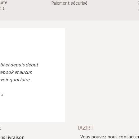
uite
Paiement sécurisé
0 €
etit et depuis début
cebook et aucun
voir quoi faire.
E
TAZIRIT
Vous pouvez nous contacter
ns livraison