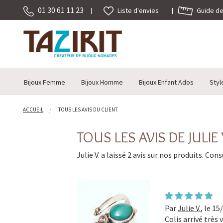
01 30 61 11 23
Guide des
Liste d'envies
Bijoux Femme
Bijoux Homme
Bijoux Enfant Ados
Styl
ACCUEIL
TOUS LES AVIS DU CLIENT
TOUS LES AVIS DE JULIE 
Julie V. a laissé 2 avis sur nos produits. Con
Par
Julie V.
,
le 15
Colis arrivé très v