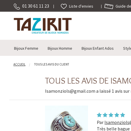
01 30 61 11 23
Guide des
Liste d'envies
Bijoux Femme
Bijoux Homme
Bijoux Enfant Ados
Styl
ACCUEIL
TOUS LES AVIS DU CLIENT
TOUS LES AVIS DE IS
Isamonziols@gmail.com a laissé 1 avis sur 
Par
Isamonziols
Très belle bague