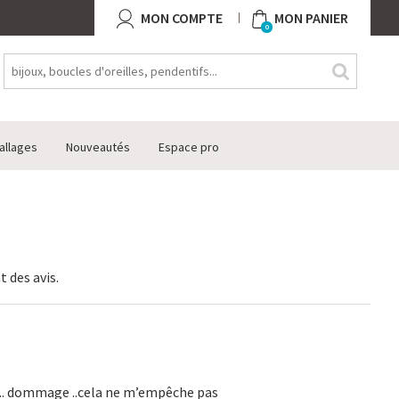
MON COMPTE
MON PANIER
0
allages
Nouveautés
Espace pro
t des avis
.
é .. dommage ..cela ne m’empêche pas