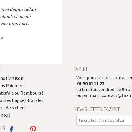
etit et depuis début
cebook et aucun
voir quoi faire.
E
TAZIRIT
Vous pouvez nous contacter
ns livraison
01 30 61 11 23
ons Paiement
du lundi au vendredi de 9h à 
atisfait ou Remboursé
ou par mail :
contact@taziri
Tailles Bague/Bracelet
r - Avis clients
NEWSLETTER TAZIRIT
-nous
US