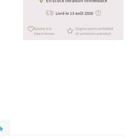
En stock livraison immédiate
Livré le
13 août 2026
Ajouter à la
Gagner points de fidélité
liste d'envies
en achetant ce produit