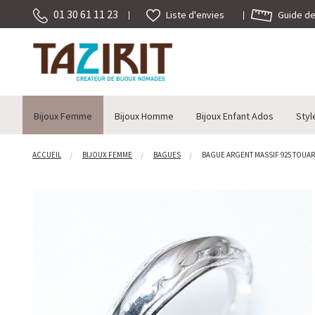
01 30 61 11 23
Guide des
Liste d'envies
Bijoux Femme
Bijoux Homme
Bijoux Enfant Ados
Styl
ACCUEIL
BIJOUX FEMME
BAGUES
BAGUE ARGENT MASSIF 925 TOUARE