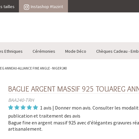
 tailles
Instashop #tazirit
es Ethniques
Cérémonies
Mode Déco
Chèques Cadeau - Emb
G ANNEAU-ALLIANCE FINE ANGLE - NIGER 240
BAGUE ARGENT MASSIF 925 TOUAREG ANNE
BAA240-TRH
1 avis
|
Donner mon avis
. Consulter les
modalit
publication et traitement des avis
Bague fine en argent massif 925 avec d'élégantes gravures réa
artisanalement.