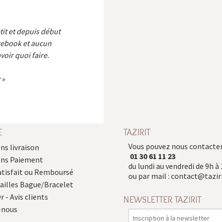
etit et depuis début
cebook et aucun
voir quoi faire.
E
TAZIRIT
Vous pouvez nous contacter
ns livraison
01 30 61 11 23
ons Paiement
du lundi au vendredi de 9h à 
atisfait ou Remboursé
ou par mail :
contact@taziri
Tailles Bague/Bracelet
r - Avis clients
NEWSLETTER TAZIRIT
-nous