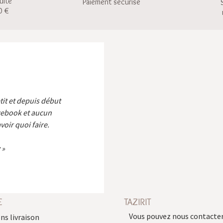
uite
Paiement sécurisé
0 €
etit et depuis début
cebook et aucun
voir quoi faire.
E
TAZIRIT
Vous pouvez nous contacter
ns livraison