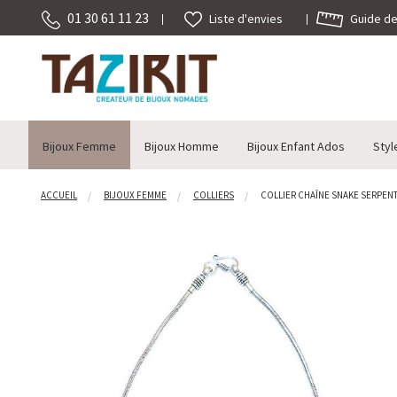
01 30 61 11 23
Guide des
Liste d'envies
Bijoux Femme
Bijoux Homme
Bijoux Enfant Ados
Styl
ACCUEIL
BIJOUX FEMME
COLLIERS
COLLIER CHAÎNE SNAKE SERPENT 