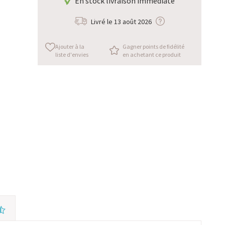
En stock livraison immédiate
Livré le
13 août 2026
Ajouter à la
Gagner points de fidélité
liste d'envies
en achetant ce produit