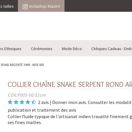
 tailles
Instashop #tazirit
es Ethniques
Cérémonies
Mode Déco
Chèques Cadeau - Emb
ROND ARGENTÉ 3 MM - INDE 005
COLLIER CHAÎNE SNAKE SERPENT ROND AR
COILP005-50/51cm
2 avis
|
Donner mon avis
. Consulter les
modalit
publication et traitement des avis
Collier fluide typique de l'artisanat indien travaillé finement 
ses fines mailles.