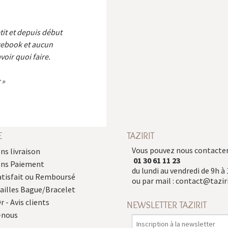
etit et depuis début
cebook et aucun
voir quoi faire.
E
TAZIRIT
Vous pouvez nous contacter
ns livraison
01 30 61 11 23
ons Paiement
du lundi au vendredi de 9h à 
atisfait ou Remboursé
ou par mail :
contact@taziri
Tailles Bague/Bracelet
r - Avis clients
NEWSLETTER TAZIRIT
-nous