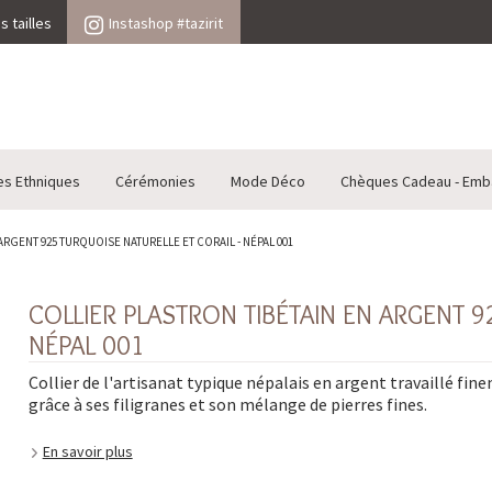
 tailles
Instashop #tazirit
es Ethniques
Cérémonies
Mode Déco
Chèques Cadeau - Emb
ARGENT 925 TURQUOISE NATURELLE ET CORAIL - NÉPAL 001
COLLIER PLASTRON TIBÉTAIN EN ARGENT 9
NÉPAL 001
Collier de l'artisanat typique népalais en argent travaillé fin
grâce à ses filigranes et son mélange de pierres fines.
En savoir plus