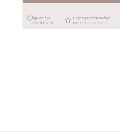
Ajouter à la
Gagner points de fidélité
liste d'envies
en achetant ce produit