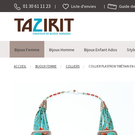
01 30 61 11 23
Guide des
Liste d'envies
Bijoux Femme
Bijoux Homme
Bijoux Enfant Ados
Styl
ACCUEIL
BIJOUX FEMME
COLLIERS
COLLIER PLASTRON TIBÉTAIN EN 