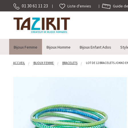
01 30 61 11 23
Guide des
Liste d'envies
Bijoux Femme
Bijoux Homme
Bijoux Enfant Ados
Styl
ACCUEIL
BIJOUX FEMME
BRACELETS
LOT DE 12 BRACELETS JOKKO EN