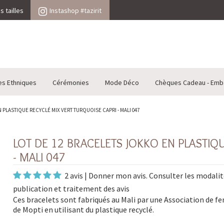
 tailles
Instashop #tazirit
es Ethniques
Cérémonies
Mode Déco
Chèques Cadeau - Emb
 PLASTIQUE RECYCLÉ MIX VERT TURQUOISE CAPRI - MALI 047
LOT DE 12 BRACELETS JOKKO EN PLASTIQ
- MALI 047
2 avis
|
Donner mon avis
. Consulter les
modalit
publication et traitement des avis
Ces bracelets sont fabriqués au Mali par une Association de 
de Mopti en utilisant du plastique recyclé.