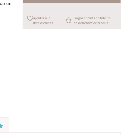
par un
Ajouter à la
Gagner points de fidélité
liste d'envies
en achetant ce produit