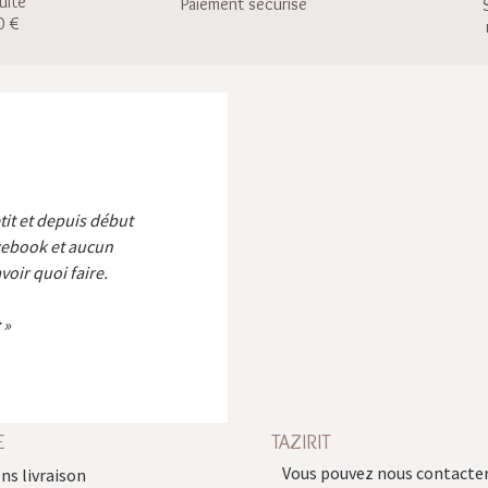
uite
Paiement sécurisé
0 €
etit et depuis début
cebook et aucun
voir quoi faire.
E
TAZIRIT
Vous pouvez nous contacter
ns livraison