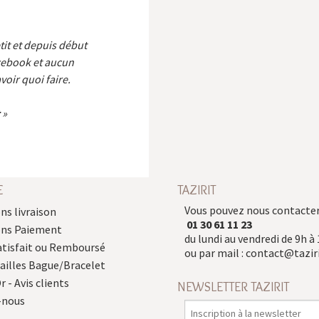
etit et depuis début
cebook et aucun
voir quoi faire.
E
TAZIRIT
Vous pouvez nous contacter
ns livraison
01 30 61 11 23
ons Paiement
du lundi au vendredi de 9h à 
atisfait ou Remboursé
ou par mail :
contact@taziri
Tailles Bague/Bracelet
r - Avis clients
NEWSLETTER TAZIRIT
-nous