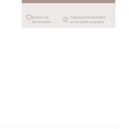
Ajouter à la
Gagner points de fidélité
liste d'envies
en achetant ce produit