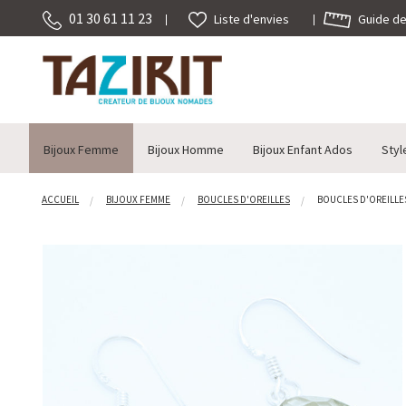
01 30 61 11 23
Guide des
Liste d'envies
Bijoux Femme
Bijoux Homme
Bijoux Enfant Ados
Styl
ACCUEIL
BIJOUX FEMME
BOUCLES D'OREILLES
BOUCLES D'OREILLES