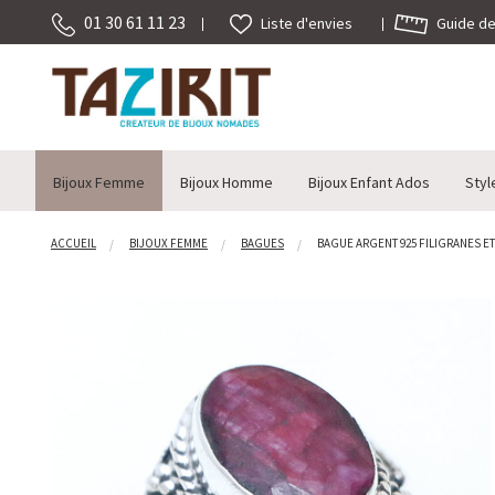
01 30 61 11 23
Guide des
Liste d'envies
Bijoux Femme
Bijoux Homme
Bijoux Enfant Ados
Styl
ACCUEIL
BIJOUX FEMME
BAGUES
BAGUE ARGENT 925 FILIGRANES ET