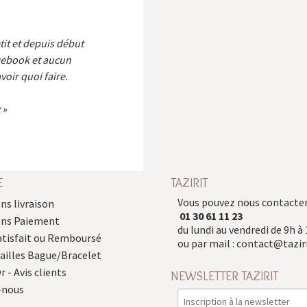
etit et depuis début
cebook et aucun
voir quoi faire.
E
TAZIRIT
Vous pouvez nous contacter
ns livraison
01 30 61 11 23
ons Paiement
du lundi au vendredi de 9h à 
atisfait ou Remboursé
ou par mail :
contact@taziri
Tailles Bague/Bracelet
r - Avis clients
NEWSLETTER TAZIRIT
-nous