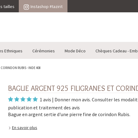
 tailles
Instashop #tazirit
es Ethniques
Cérémonies
Mode Déco
Chèques Cadeau - Emb
 CORINDON RUBIS - INDE 408
BAGUE ARGENT 925 FILIGRANES ET CORIND
1 avis
|
Donner mon avis
. Consulter les
modalit
publication et traitement des avis
Bague en argent sertie d'une pierre fine de corindon Rubis.
En savoir plus