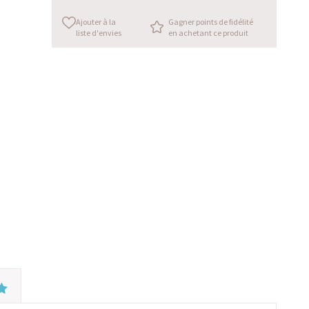
Ajouter à la
Gagner points de fidélité
liste d'envies
en achetant ce produit