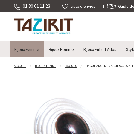
01 30 61 11 23
Guide des
Liste d'envies
Bijoux Femme
Bijoux Homme
Bijoux Enfant Ados
Styl
ACCUEIL
BIJOUX FEMME
BAGUES
BAGUE ARGENT MASSIF 925 OVALE E