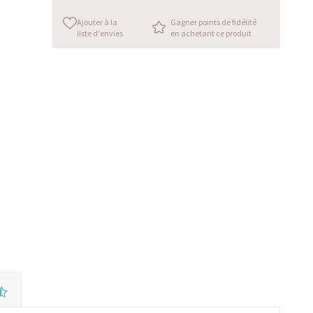
Ajouter à la
Gagner points de fidélité
liste d'envies
en achetant ce produit