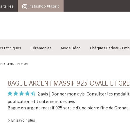
 tailles
Instashop #tazirit
es Ethniques
Cérémonies
Mode Déco
Chèques Cadeau - Emb
T GRENAT - INDE 031
BAGUE ARGENT MASSIF 925 OVALE ET GREN
2 avis
|
Donner mon avis
. Consulter les
modalit
publication et traitement des avis
Bague en argent massif 925 sertie d'une pierre fine de Grenat.
En savoir plus