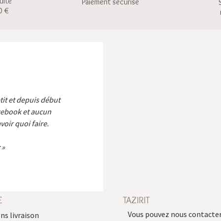
uite
Paiement sécurisé
0 €
etit et depuis début
cebook et aucun
voir quoi faire.
E
TAZIRIT
Vous pouvez nous contacter
ns livraison