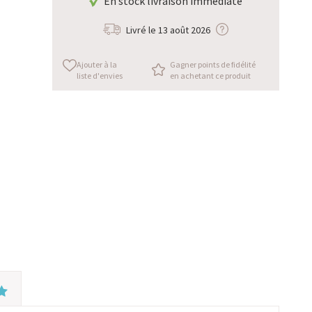
En stock livraison immédiate
Livré le
13 août 2026
Ajouter à la
Gagner points de fidélité
liste d'envies
en achetant ce produit