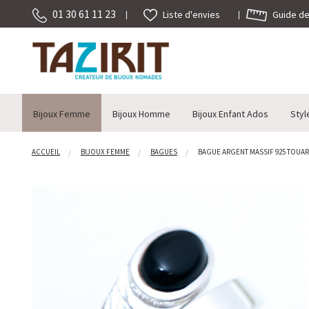
01 30 61 11 23
Guide des
Liste d'envies
Bijoux Femme
Bijoux Homme
Bijoux Enfant Ados
Styl
ACCUEIL
BIJOUX FEMME
BAGUES
BAGUE ARGENT MASSIF 925 TOUARE