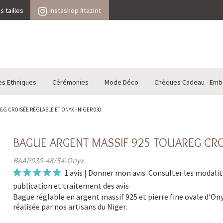
 tailles
Instashop #tazirit
es Ethniques
Cérémonies
Mode Déco
Chèques Cadeau - Emb
G CROISÉE RÉGLABLE ET ONYX - NIGER 030
BAGUE ARGENT MASSIF 925 TOUAREG CROI
BAAP030-48/54-Onyx
1 avis
|
Donner mon avis
. Consulter les
modalit
publication et traitement des avis
Bague réglable en argent massif 925 et pierre fine ovale d'Ony
réalisée par nos artisans du Niger.