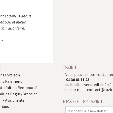
etit et depuis début
cebook et aucun
voir quoi faire.
E
TAZIRIT
Vous pouvez nous contacter
ns livraison
01 30 61 11 23
ons Paiement
du lundi au vendredi de 9h à 
atisfait ou Remboursé
ou par mail :
contact@taziri
Tailles Bague/Bracelet
r - Avis clients
NEWSLETTER TAZIRIT
-nous