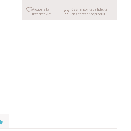
Ajouter à la
Gagner points de fidélité
liste d'envies
en achetant ce produit