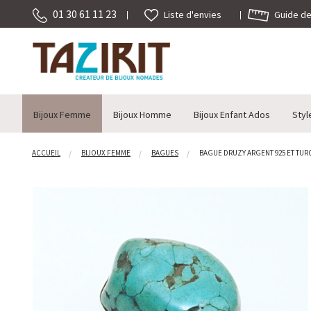
01 30 61 11 23
Guide des
Liste d'envies
Bijoux Femme
Bijoux Homme
Bijoux Enfant Ados
Styl
ACCUEIL
BIJOUX FEMME
BAGUES
BAGUE DRUZY ARGENT 925 ET TURQ