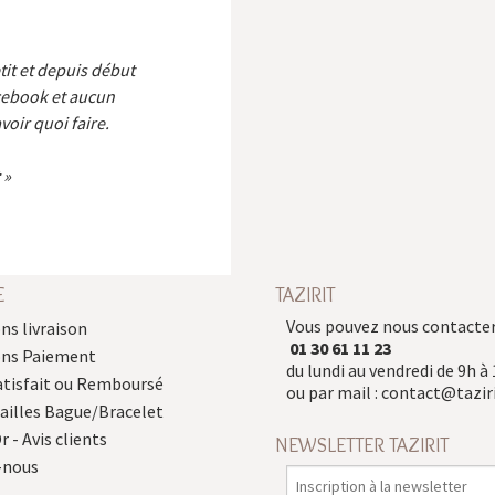
etit et depuis début
cebook et aucun
voir quoi faire.
E
TAZIRIT
Vous pouvez nous contacter
ns livraison
01 30 61 11 23
ons Paiement
du lundi au vendredi de 9h à 
atisfait ou Remboursé
ou par mail :
contact@taziri
Tailles Bague/Bracelet
r - Avis clients
NEWSLETTER TAZIRIT
-nous