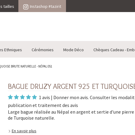
 tailles
Instashop #tazirit
es Ethniques
Cérémonies
Mode Déco
Chèques Cadeau - Emb
UOISE BRUTE NATURELLE - NÉPAL 051
BAGUE DRUZY ARGENT 925 ET TURQUOISE
1 avis
|
Donner mon avis
. Consulter les
modalit
publication et traitement des avis
Large bague réalisée au Népal en argent et sertie d'une pierre 
de Turquoise naturelle.
En savoir plus