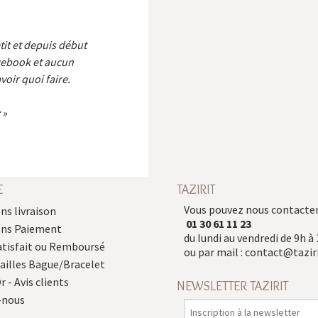
etit et depuis début
cebook et aucun
voir quoi faire.
E
TAZIRIT
Vous pouvez nous contacter
ns livraison
01 30 61 11 23
ons Paiement
du lundi au vendredi de 9h à 
atisfait ou Remboursé
ou par mail :
contact@taziri
Tailles Bague/Bracelet
r - Avis clients
NEWSLETTER TAZIRIT
-nous