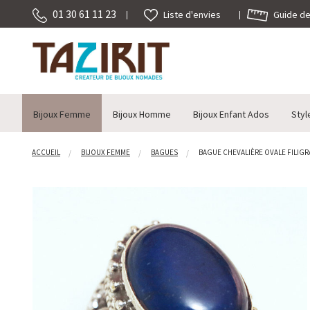
01 30 61 11 23
Guide des
Liste d'envies
Bijoux Femme
Bijoux Homme
Bijoux Enfant Ados
Styl
ACCUEIL
BIJOUX FEMME
BAGUES
BAGUE CHEVALIÈRE OVALE FILIGRAN