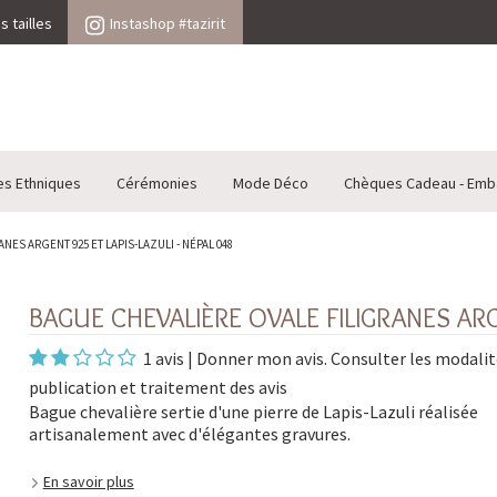
 tailles
Instashop #tazirit
es Ethniques
Cérémonies
Mode Déco
Chèques Cadeau - Emb
ES ARGENT 925 ET LAPIS-LAZULI - NÉPAL 048
BAGUE CHEVALIÈRE OVALE FILIGRANES ARGE
1 avis
|
Donner mon avis
. Consulter les
modalit
publication et traitement des avis
Bague chevalière sertie d'une pierre de Lapis-Lazuli réalisée
artisanalement avec d'élégantes gravures.
En savoir plus