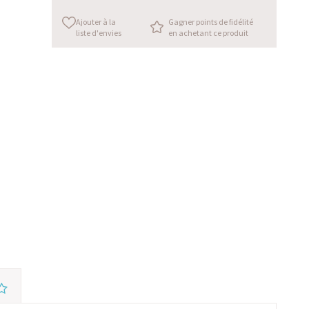
Ajouter à la
Gagner points de fidélité
liste d'envies
en achetant ce produit