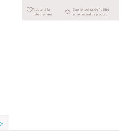
Ajouter à la
Gagner points de fidélité
liste d'envies
en achetant ce produit