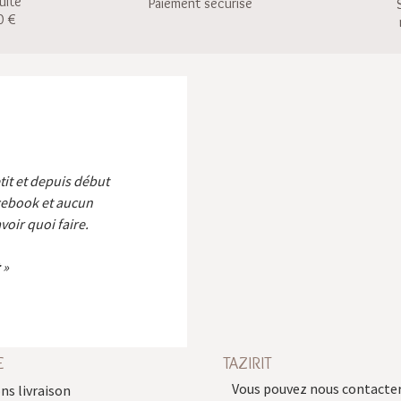
uite
Paiement sécurisé
0 €
etit et depuis début
cebook et aucun
voir quoi faire.
E
TAZIRIT
Vous pouvez nous contacter
ns livraison