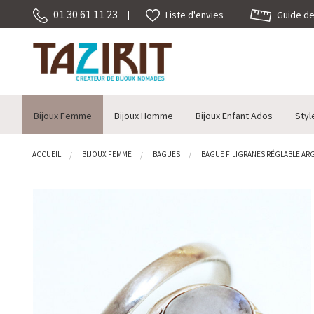
01 30 61 11 23
Guide des
Liste d'envies
Bijoux Femme
Bijoux Homme
Bijoux Enfant Ados
Styl
ACCUEIL
BIJOUX FEMME
BAGUES
BAGUE FILIGRANES RÉGLABLE ARGEN