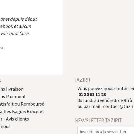
etit et depuis début
cebook et aucun
voir quoi faire.
E
TAZIRIT
Vous pouvez nous contacter
ns livraison
01 30 61 11 23
ons Paiement
du lundi au vendredi de 9h à 
atisfait ou Remboursé
ou par mail :
contact@taziri
Tailles Bague/Bracelet
r - Avis clients
NEWSLETTER TAZIRIT
-nous