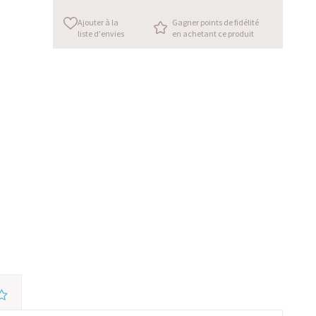
Ajouter à la
Gagner points de fidélité
liste d'envies
en achetant ce produit