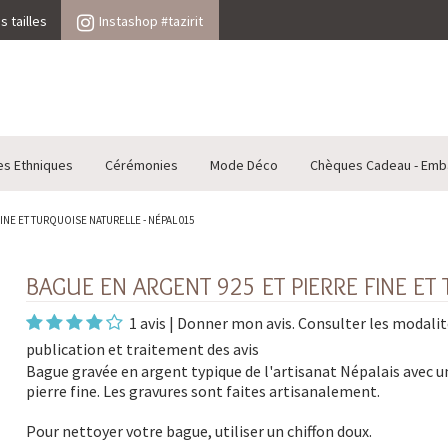
 tailles
Instashop #tazirit
es Ethniques
Cérémonies
Mode Déco
Chèques Cadeau - Emb
INE ET TURQUOISE NATURELLE - NÉPAL 015
BAGUE EN ARGENT 925 ET PIERRE FINE ET
1 avis
|
Donner mon avis
. Consulter les
modalit
publication et traitement des avis
Bague gravée en argent typique de l'artisanat Népalais avec u
pierre fine. Les gravures sont faites artisanalement.
Pour nettoyer votre bague, utiliser un chiffon doux.