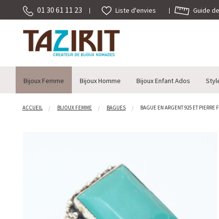
01 30 61 11 23
Guide des
Liste d'envies
Bijoux Femme
Bijoux Homme
Bijoux Enfant Ados
Styl
ACCUEIL
BIJOUX FEMME
BAGUES
BAGUE EN ARGENT 925 ET PIERRE F