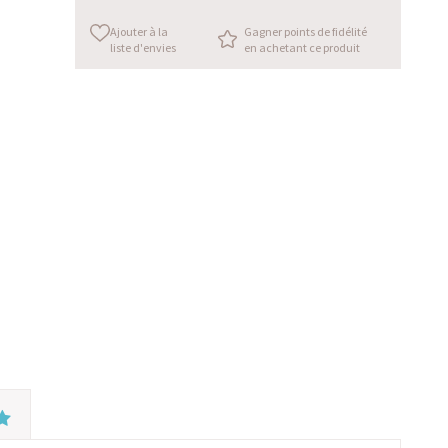
Ajouter à la
Gagner points de fidélité
liste d'envies
en achetant ce produit