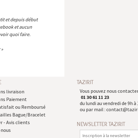
etit et depuis début
cebook et aucun
voir quoi faire.
E
TAZIRIT
Vous pouvez nous contacter
ns livraison
01 30 61 11 23
ons Paiement
du lundi au vendredi de 9h à 
atisfait ou Remboursé
ou par mail :
contact@taziri
Tailles Bague/Bracelet
r - Avis clients
NEWSLETTER TAZIRIT
-nous