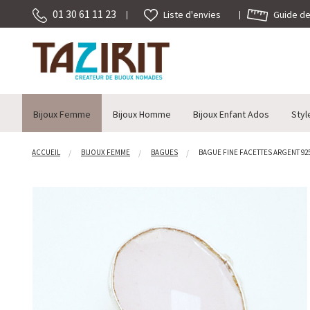
01 30 61 11 23
Guide des
Liste d'envies
Bijoux Femme
Bijoux Homme
Bijoux Enfant Ados
Styl
ACCUEIL
BIJOUX FEMME
BAGUES
BAGUE FINE FACETTES ARGENT 925 