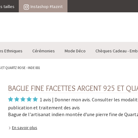
 tailles
Instashop #tazirit
es Ethniques
Cérémonies
Mode Déco
Chèques Cadeau - Emb
ET QUARTZ ROSE - INDE 001
BAGUE FINE FACETTES ARGENT 925 ET QUA
1 avis
|
Donner mon avis
. Consulter les
modalit
publication et traitement des avis
Bague de l'artisanat indien montée d'une pierre fine de Quartz
En savoir plus