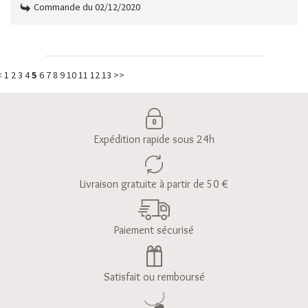
Commande du 02/12/2020
<
1
2
3
4
5
6
7
8
9
10
11
12
13
>>
Expédition rapide sous 24h
Livraison gratuite à partir de 50 €
Paiement sécurisé
Satisfait ou remboursé