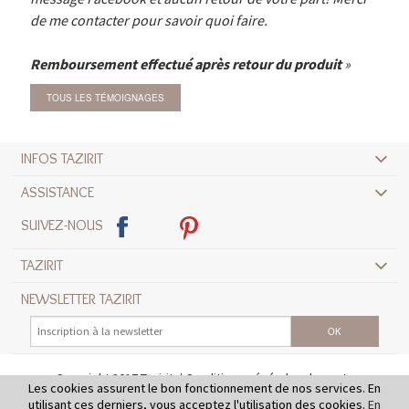
de me contacter pour savoir quoi faire.
Remboursement effectué après retour du produit
TOUS LES TÉMOIGNAGES
INFOS TAZIRIT
ASSISTANCE
SUIVEZ-NOUS
TAZIRIT
NEWSLETTER TAZIRIT
Copyright 2017 Tazirit
Conditions générales de vente
Les cookies assurent le bon fonctionnement de nos services. En
Mentions légales
Crédits
utilisant ces derniers, vous acceptez l'utilisation des cookies.
En