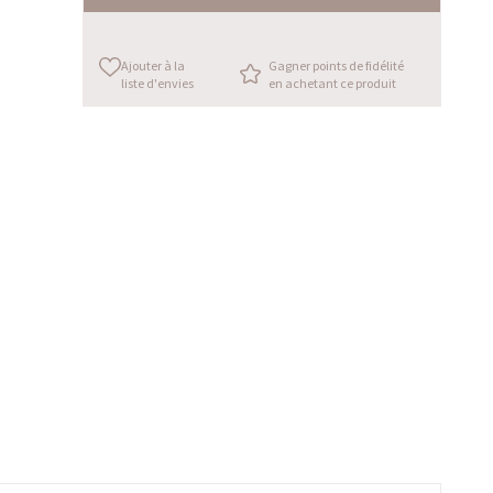
Ajouter à la
Gagner points de fidélité
liste d'envies
en achetant ce produit