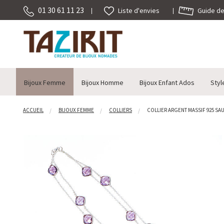
01 30 61 11 23
Guide des
Liste d'envies
Bijoux Femme
Bijoux Homme
Bijoux Enfant Ados
Styl
ACCUEIL
BIJOUX FEMME
COLLIERS
COLLIER ARGENT MASSIF 925 SAU