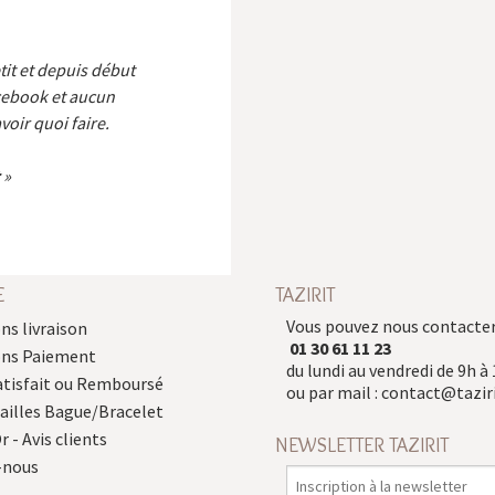
etit et depuis début
cebook et aucun
voir quoi faire.
E
TAZIRIT
Vous pouvez nous contacter
ns livraison
01 30 61 11 23
ons Paiement
du lundi au vendredi de 9h à 
atisfait ou Remboursé
ou par mail :
contact@taziri
Tailles Bague/Bracelet
r - Avis clients
NEWSLETTER TAZIRIT
-nous