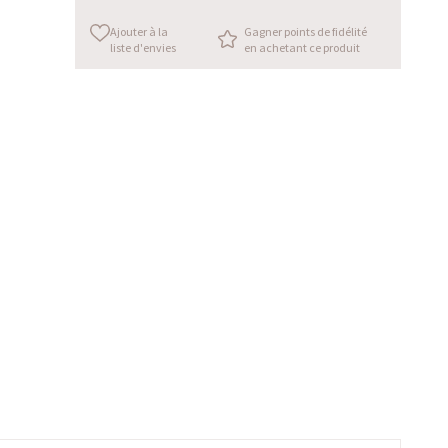
Ajouter à la
Gagner points de fidélité
liste d'envies
en achetant ce produit