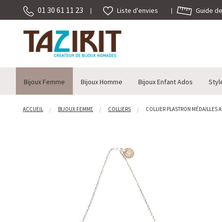
01 30 61 11 23
Guide des
Liste d'envies
Bijoux Femme
Bijoux Homme
Bijoux Enfant Ados
Styl
ACCUEIL
BIJOUX FEMME
COLLIERS
COLLIER PLASTRON MÉDAILLES AR