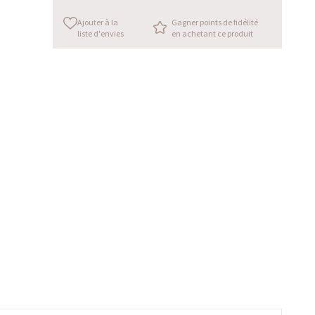
Ajouter à la
Gagner points de fidélité
liste d'envies
en achetant ce produit