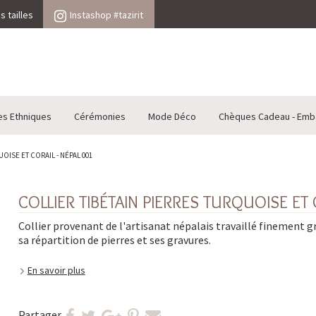
 tailles
Instashop #tazirit
es Ethniques
Cérémonies
Mode Déco
Chèques Cadeau - Emb
OISE ET CORAIL - NÉPAL 001
COLLIER TIBÉTAIN PIERRES TURQUOISE ET 
Collier provenant de l'artisanat népalais travaillé finement g
sa répartition de pierres et ses gravures.
En savoir plus
Partager