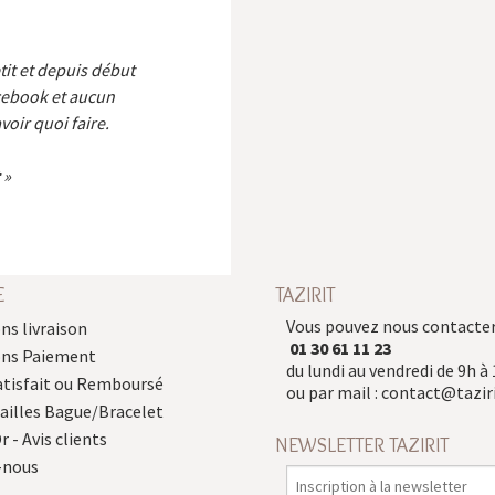
etit et depuis début
cebook et aucun
voir quoi faire.
E
TAZIRIT
Vous pouvez nous contacter
ns livraison
01 30 61 11 23
ons Paiement
du lundi au vendredi de 9h à 
atisfait ou Remboursé
ou par mail :
contact@taziri
Tailles Bague/Bracelet
r - Avis clients
NEWSLETTER TAZIRIT
-nous