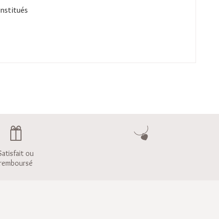
onstitués
Satisfait ou
remboursé