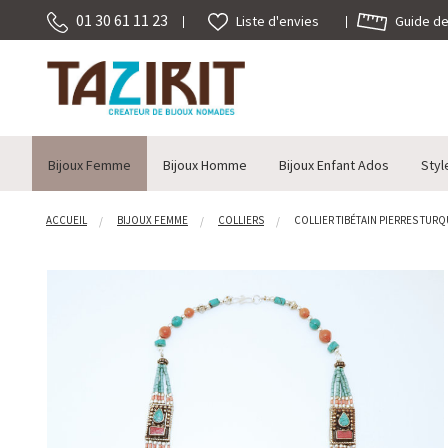
01 30 61 11 23
Guide des
Liste d'envies
Bijoux Femme
Bijoux Homme
Bijoux Enfant Ados
Styl
ACCUEIL
BIJOUX FEMME
COLLIERS
COLLIER TIBÉTAIN PIERRES TURQU