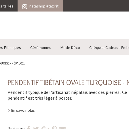
 tailles
Instashop #tazirit
es Ethniques
Cérémonies
Mode Déco
Chèques Cadeau - Emb
UOISE - NÉPAL 021
PENDENTIF TIBÉTAIN OVALE TURQUOISE - 
Pendentif typique de l'artisanat népalais avec des pierres . Ce
pendentif est très léger à porter.
En savoir plus
Partager