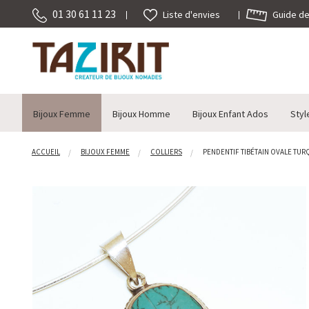
01 30 61 11 23
Guide des
Liste d'envies
Bijoux Femme
Bijoux Homme
Bijoux Enfant Ados
Styl
ACCUEIL
BIJOUX FEMME
COLLIERS
PENDENTIF TIBÉTAIN OVALE TURQ