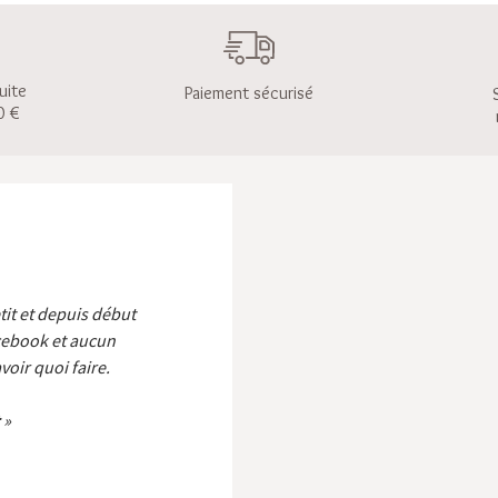
uite
Paiement sécurisé
0 €
etit et depuis début
cebook et aucun
voir quoi faire.