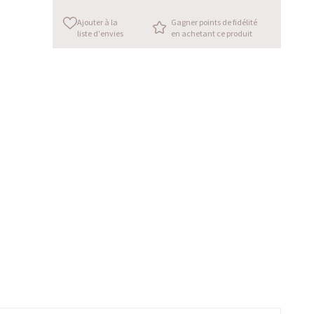
Ajouter à la
Gagner points de fidélité
liste d'envies
en achetant ce produit