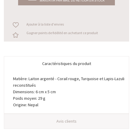
M’AVERTIR PAR MAIL DU RETOUR EN STOCK
Ajouter à la liste d'envies
Gagner points de fidélité en achetant ce produit
Caractéristiques du produit
Matière: Laiton argenté - Corail rouge, Turquoise et Lapis-Lazuli
reconstitués
Dimensions: 6 cm x 5 cm
Poids moyen: 29 g
Origine: Nepal
Avis clients