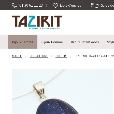
01 30 61 11 23
Guide des
Liste d'envies
Bijoux Femme
Bijoux Homme
Bijoux Enfant Ados
Styl
ACCUEIL
BIJOUX FEMME
COLLIERS
PENDENTIF OVALE EN ARGENT 925 