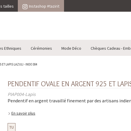
 tailles
Instashop #tazirit
es Ethniques
Cérémonies
Mode Déco
Chèques Cadeau - Emb
ET LAPIS LAZULI - INDE 004
PENDENTIF OVALE EN ARGENT 925 ET LAPIS
PIAP004-Lapis
Pendentif en argent travaillé finement par des artisans indien
En savoir plus
TU