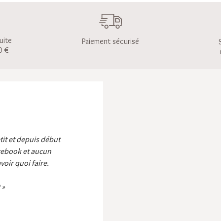
uite
Paiement sécurisé
0 €
etit et depuis début
cebook et aucun
voir quoi faire.