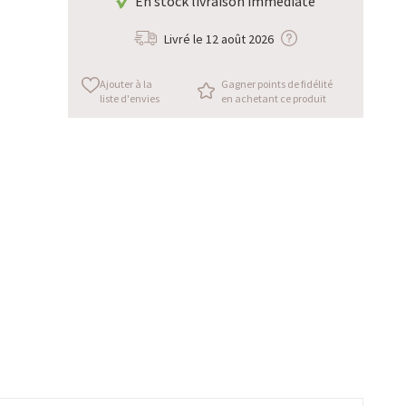
En stock livraison immédiate
Livré le
12 août 2026
Ajouter à la
Gagner points de fidélité
liste d'envies
en achetant ce produit