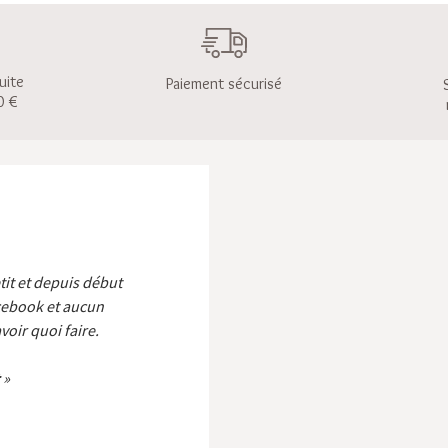
uite
Paiement sécurisé
0 €
etit et depuis début
cebook et aucun
voir quoi faire.