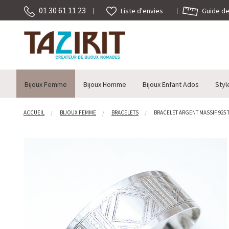
01 30 61 11 23
Guide des
Liste d'envies
Bijoux Femme
Bijoux Homme
Bijoux Enfant Ados
Styl
ACCUEIL
BIJOUX FEMME
BRACELETS
BRACELET ARGENT MASSIF 925