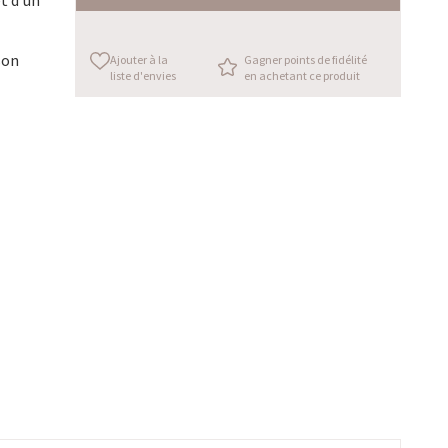
et d'un
son
Ajouter à la
Gagner points de fidélité
liste d'envies
en achetant ce produit