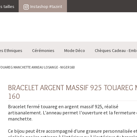
 tailles
Instashop #tazirit
es Ethniques
Cérémonies
Mode Déco
Chèques Cadeau - Emb
 TOUAREG MANCHETTE ANNEAU LOSANGE - NIGER 160
BRACELET ARGENT MASSIF 925 TOUAREG 
160
Bracelet fermé touareg en argent massif 925, réalisé
artisanalement. L'anneau permet l'ouverture et la fermeture 
manchette.
Ce bijou peut être accompagné d'une gravure personnalisée e